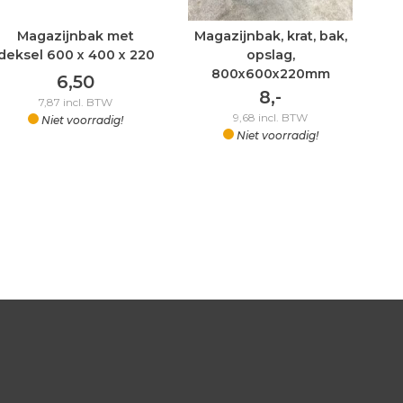
Magazijnbak met
Magazijnbak, krat, bak,
deksel 600 x 400 x 220
opslag,
800x600x220mm
6,50
8,-
7,87
incl. BTW
9,68
incl. BTW
Niet voorradig!
Niet voorradig!