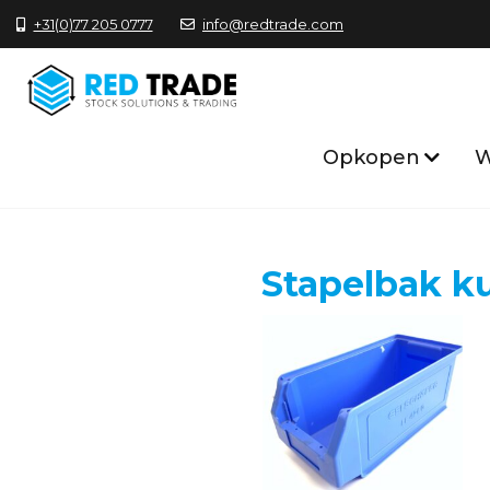
+31(0)77 205 0777
info@redtrade.com
Opkopen
W
Stapelbak k