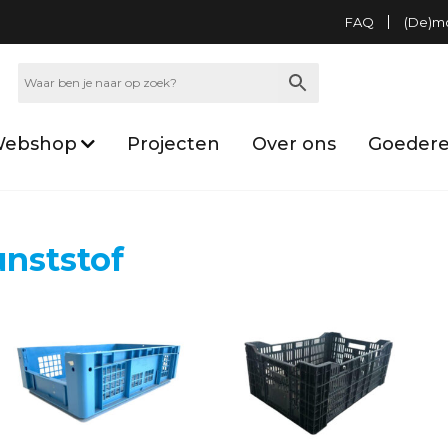
FAQ
(De)m
ebshop
Projecten
Over ons
Goedere
unststof