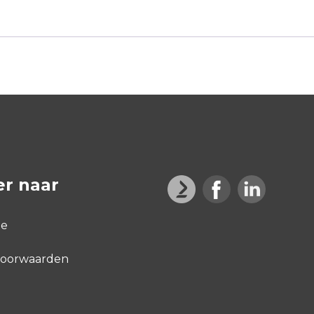
er naar
ge
voorwaarden