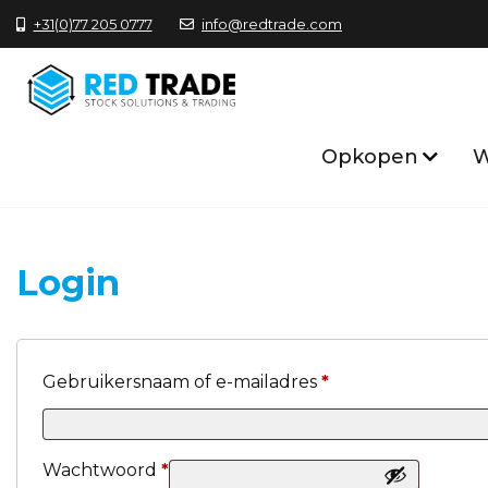
+31(0)77 205 0777
info@redtrade.com
Opkopen
W
Login
Gebruikersnaam of e-mailadres
*
Wachtwoord
*