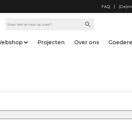
FAQ
(De)m
ebshop
Projecten
Over ons
Goedere