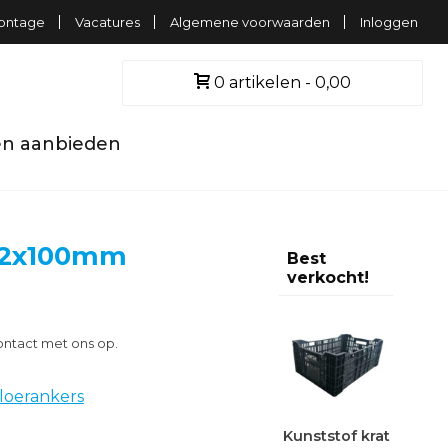
ontage
Vacatures
Algemene voorwaarden
Inloggen
0 artikelen
0,00
n aanbieden
M12x100mm
Best
verkocht!
ntact met ons op.
loerankers
Kunststof krat