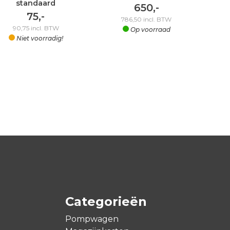
standaard
650,-
75,-
786,50
incl. BTW
90,75
incl. BTW
Op voorraad
Niet voorradig!
Categorieën
Pompwagen