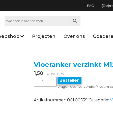
FAQ
(De)m
ebshop
Projecten
Over ons
Goedere
Vloeranker verzinkt 
1,50
1,82
incl. BTW
Vloeranker
Bestellen
verzinkt
Vragen over verzenden? Neem co
M12x100mm
Alternative:
aantal
Artikelnummer:
001.00559
Categorie:
V