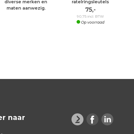
diverse merken en
ratelringsleutels
maten aanwezig.
75,-
90,75
incl. BTW
Op voorraad
er naar