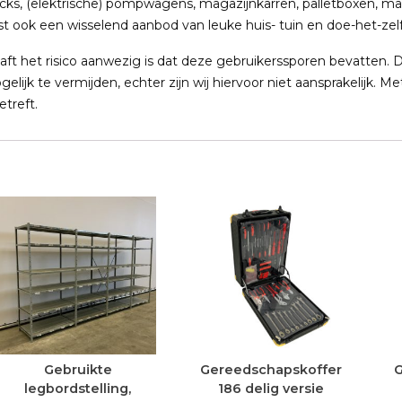
ucks, (elektrische) pompwagens, magazijnkarren, palletboxen, ma
t ook een wisselend aanbod van leuke huis- tuin en doe-het-zelf
t het risico aanwezig is dat deze gebruikerssporen bevatten. D
elijk te vermijden, echter zijn wij hiervoor niet aansprakelijk. 
treft.
Gebruikte
Gereedschapskoffer
G
legbordstelling,
186 delig versie