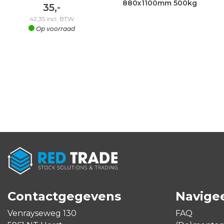
880x1100mm 500kg
35,-
42,35
incl. BTW
Op voorraad
Contactgegevens
Navige
Venrayseweg 130
FAQ