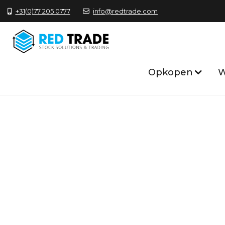
+31(0)77 205 0777
info@redtrade.com
Opkopen
W