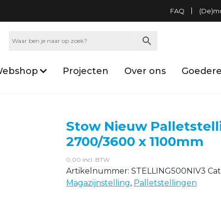
FAQ
(De)m
ebshop
Projecten
Over ons
Goedere
Stow Nieuw Palletstell
2700/3600 x 1100mm
0,00
incl. BTW
Artikelnummer:
STELLING500NIV3
Cat
Magazijnstelling
,
Palletstellingen