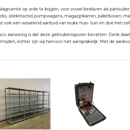
ruimte op orde te krijgen, voor zowel bedrijven als particulier. 
ucks, (elektrische) pompwagens, magazijnkarren, palletboxen, ma
t ook een wisselend aanbod van leuke huis- tuin en doe-het-zelf
ico aanwezig is dat deze gebruikerssporen bevatten. Denk daarb
rmijden, echter zijn wij hiervoor niet aansprakelijk. Met de aank