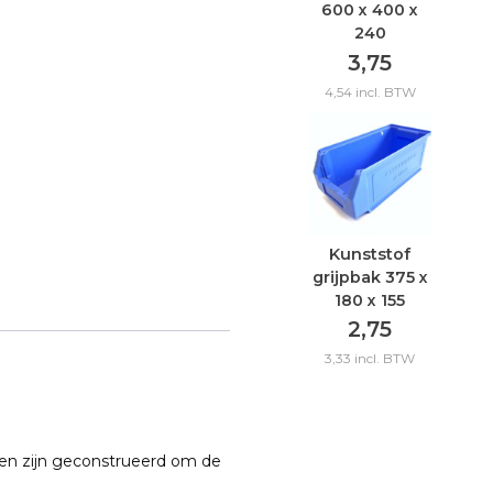
600 x 400 x
240
3,75
4,54
incl. BTW
Kunststof
grijpbak 375 x
180 x 155
2,75
3,33
incl. BTW
gen zijn geconstrueerd om de