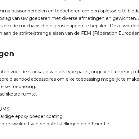
amma basisonderdelen en toebehoren om een oplossing te biede
opslag van uw goederen met diverse afmetingen en gewichten.
labo’s om de mechanische eigenschappen te bepalen. Deze worde
en aan de strikte/strenge eisen van de FEM (Fédération Europée
ngen
en voor de stockage van elk type pallet, ongeacht afmeting of
tgebreid aanbod accessoires om elke toepassing mogelijk te make
elke toepassing.
schikbare ruimte.
QMS).
ardige epoxy poeder coating.
ge kwaliteit van de palletstellingen en efficiëntie.