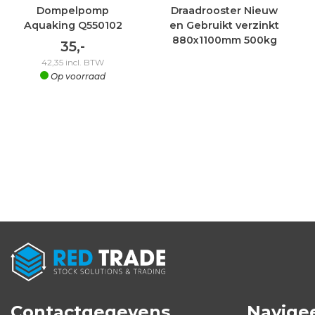
Dompelpomp
Draadrooster Nieuw
Aquaking Q550102
en Gebruikt verzinkt
880x1100mm 500kg
35,-
42,35
incl. BTW
Op voorraad
Contactgegevens
Navige