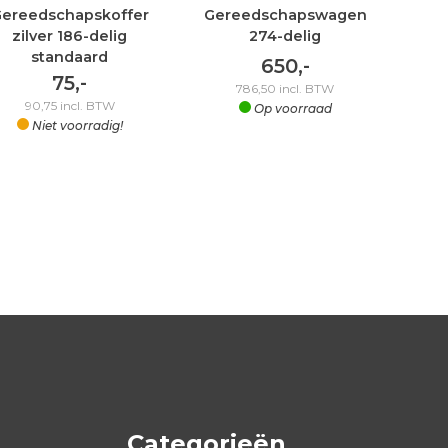
ereedschapskoffer
Gereedschapswagen
zilver 186-delig
274-delig
standaard
650,-
75,-
786,50
incl. BTW
90,75
incl. BTW
Op voorraad
Niet voorradig!
Categorieën