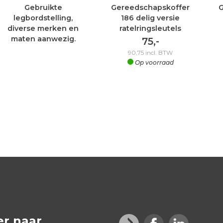
Gebruikte
Gereedschapskoffer
G
legbordstelling,
186 delig versie
diverse merken en
ratelringsleutels
maten aanwezig.
75,-
90,75
incl. BTW
Op voorraad
er naar