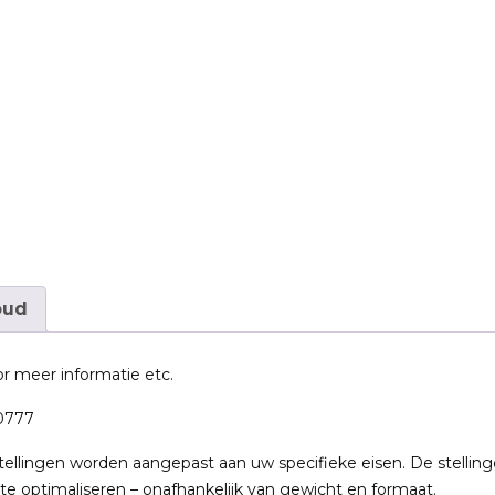
oud
r meer informatie etc.
50777
tellingen worden aangepast aan uw specifieke eisen. De stellin
e optimaliseren – onafhankelijk van gewicht en formaat.