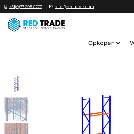
+31(0)77 205 0777
info@redtrade.com
Opkopen
W