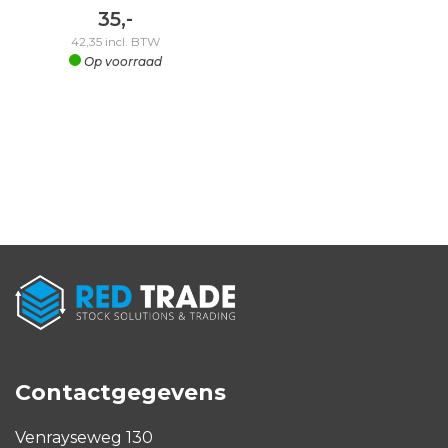
35,-
42,35
incl. BTW
Op voorraad
Contactgegevens
Venrayseweg 130